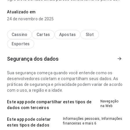
fluxo de navegação ao navegar por várias seções; a
resposta é previsível. Esse cuidado nos detalhes faz
Atualizado em
diferença.
24 de novembro de 2025
Cassino
Cartas
Apostas
Slot
Esportes
Segurança dos dados
Sua segurança começa quando você entende como os
desenvolvedores coletam e compartilham seus dados. As
práticas de segurança e privacidade podem variar de acordo
com o uso, a região e a idade.
Navegação
Este app pode compartilhar estes tipos de
na Web
dados com terceiros
Informações pessoais, Informações
Este app pode coletar
financeiras e mais 6
estes tipos de dados