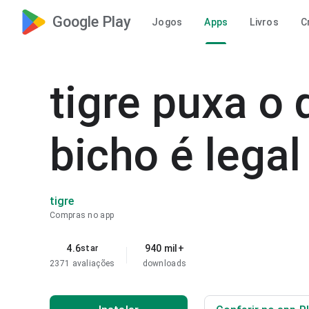
Google Play
Jogos
Apps
Livros
C
tigre puxa o 
bicho é legal
tigre
Compras no app
4.6
940 mil+
star
2371 avaliações
downloads