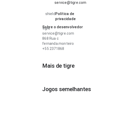
service@tigre.com
shield
Política de
privacidade
Sobre o desenvolvedor
tigre
service@tigre.com
868 Rua c
fernanda.monteiro
+55 2371868
Mais de tigre
Jogos semelhantes