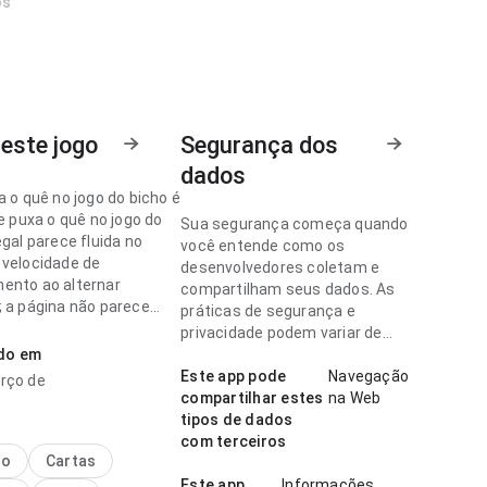
os
este jogo
Segurança dos
dados
a o quê no jogo do bicho é
re puxa o quê no jogo do
Sua segurança começa quando
egal parece fluida no
você entende como os
 velocidade de
desenvolvedores coletam e
ento ao alternar
compartilham seus dados. As
; a página não parece
práticas de segurança e
a. Esse cuidado nos
privacidade podem variar de
 faz diferença.
ado em
acordo com o uso, a região e a
idade.
Este app pode
Navegação
rço de
a o quê no jogo do bicho é
compartilhar estes
na Web
rece consistente no
tipos de dados
 velocidade de
com terceiros
ento lendo descrições
no
Cartas
a página não parece
Este app
Informações