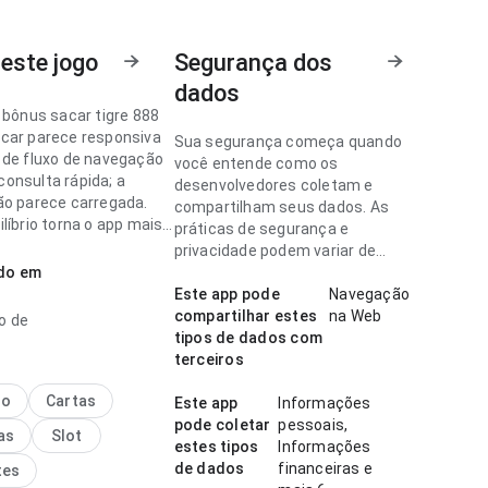
este jogo
Segurança dos
dados
 bônus sacar tigre 888
car parece responsiva
Sua segurança começa quando
 de fluxo de navegação
você entende como os
onsulta rápida; a
desenvolvedores coletam e
ão parece carregada.
compartilham seus dados. As
líbrio torna o app mais
práticas de segurança e
ante para testar.
privacidade podem variar de
ado em
acordo com o uso, a região e a
8 bônus sacar parece
idade.
Este app pode
Navegação
 entender no ponto de
compartilhar estes
na Web
o de
 navegação com
tipos de dados com
mais lenta; os rótulos
terceiros
is de acompanhar. Isso
is confiança ao
no
Cartas
Este app
Informações
pode coletar
pessoais,
as
Slot
estes tipos
Informações
de dados
financeiras e
tes