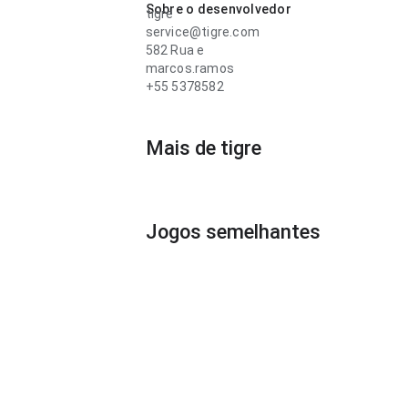
Sobre o desenvolvedor
tigre
service@tigre.com
582 Rua e
marcos.ramos
+55 5378582
Mais de tigre
Jogos semelhantes