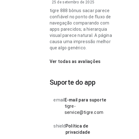
25 de setembro de 2025
tigre 888 bônus sacar parece
confiável no ponto de fluxo de
navegação comparando com
apps parecidos; a hierarquia
visual parece natural. A página
causa uma impressão melhor
que algo genérico.
Ver todas as avaliações
Suporte do app
email
E-mail para suporte
tigre-
service@tigre.com
shield
Política de
privacidade