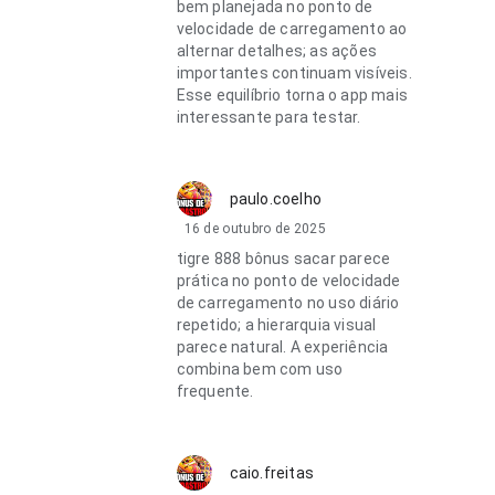
bem planejada no ponto de
velocidade de carregamento ao
alternar detalhes; as ações
importantes continuam visíveis.
Esse equilíbrio torna o app mais
interessante para testar.
paulo.coelho
16 de outubro de 2025
tigre 888 bônus sacar parece
prática no ponto de velocidade
de carregamento no uso diário
repetido; a hierarquia visual
parece natural. A experiência
combina bem com uso
frequente.
caio.freitas