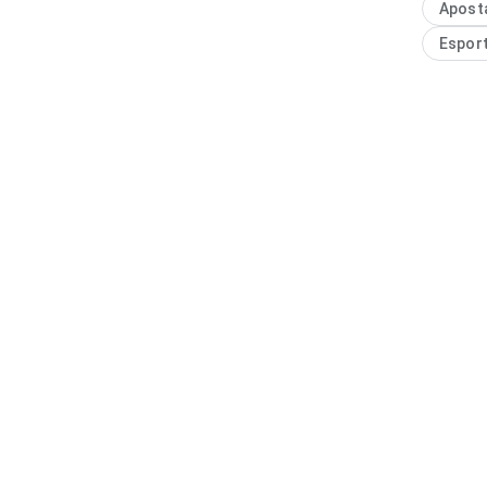
Apost
completa
página d
Espor
e segura