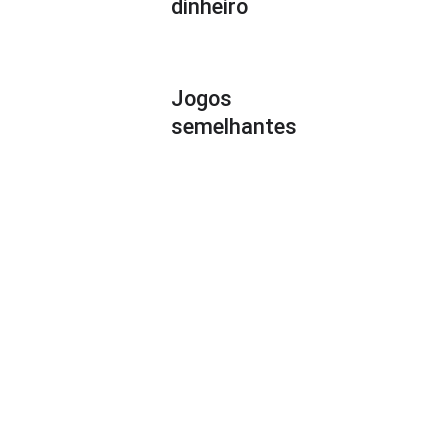
dinheiro
Jogos
semelhantes