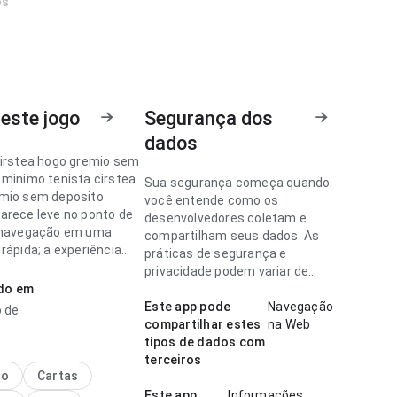
os
este jogo
Segurança dos
dados
cirstea hogo gremio sem
 minimo tenista cirstea
Sua segurança começa quando
mio sem deposito
você entende como os
arece leve no ponto de
desenvolvedores coletam e
 navegação em uma
compartilham seus dados. As
rápida; a experiência
práticas de segurança e
ssos desnecessários. O
privacidade podem variar de
 geral parece prático e
ado em
acordo com o uso, a região e a
idade.
Este app pode
Navegação
o de
compartilhar estes
na Web
cirstea hogo gremio sem
tipos de dados com
 minimo parece objetiva
terceiros
 de velocidade de
no
Cartas
mento em uma tela
Este app
Informações