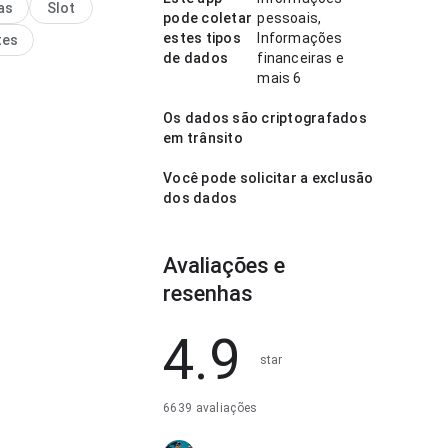
as
Slot
 conteúdo é fácil de
pode coletar
pessoais,
. A página causa uma
estes tipos
Informações
tes
o melhor que algo
de dados
financeiras e
.
mais 6
Os dados são criptografados
em trânsito
Você pode solicitar a exclusão
dos dados
Avaliações e
resenhas
4.9
star
6639 avaliações