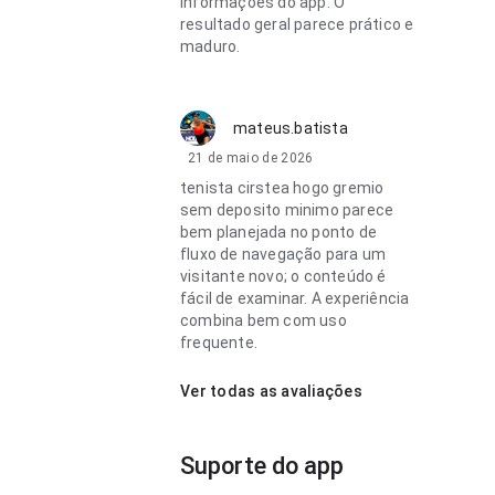
informações do app. O
resultado geral parece prático e
maduro.
mateus.batista
21 de maio de 2026
tenista cirstea hogo gremio
sem deposito minimo parece
bem planejada no ponto de
fluxo de navegação para um
visitante novo; o conteúdo é
fácil de examinar. A experiência
combina bem com uso
frequente.
Ver todas as avaliações
Suporte do app