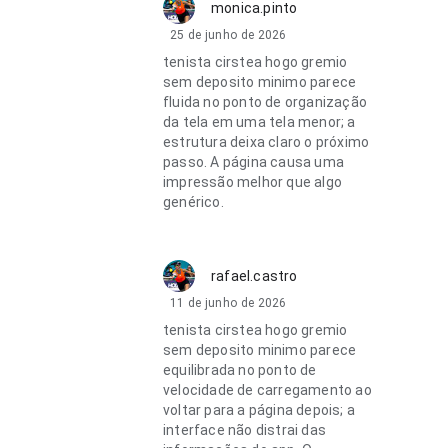
monica.pinto
25 de junho de 2026
tenista cirstea hogo gremio
sem deposito minimo parece
fluida no ponto de organização
da tela em uma tela menor; a
estrutura deixa claro o próximo
passo. A página causa uma
impressão melhor que algo
genérico.
rafael.castro
11 de junho de 2026
tenista cirstea hogo gremio
sem deposito minimo parece
equilibrada no ponto de
velocidade de carregamento ao
voltar para a página depois; a
interface não distrai das