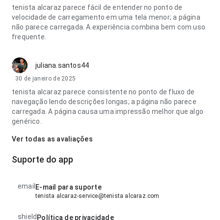
tenista alcaraz parece fácil de entender no ponto de
velocidade de carregamento em uma tela menor; a página
não parece carregada. A experiência combina bem com uso
frequente.
juliana.santos44
30 de janeiro de 2025
tenista alcaraz parece consistente no ponto de fluxo de
navegação lendo descrições longas; a página não parece
carregada. A página causa uma impressão melhor que algo
genérico.
Ver todas as avaliações
Suporte do app
email
E-mail para suporte
tenista alcaraz-service@tenista alcaraz.com
shield
Política de privacidade