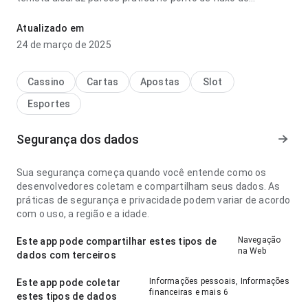
navegação para um visitante novo; o conteúdo é fácil de
examinar. Esse equilíbrio torna o app mais interessante para
Atualizado em
testar.
24 de março de 2025
Cassino
Cartas
Apostas
Slot
Esportes
Segurança dos dados
Sua segurança começa quando você entende como os
desenvolvedores coletam e compartilham seus dados. As
práticas de segurança e privacidade podem variar de acordo
com o uso, a região e a idade.
Navegação
Este app pode compartilhar estes tipos de
na Web
dados com terceiros
Informações pessoais, Informações
Este app pode coletar
financeiras e mais 6
estes tipos de dados