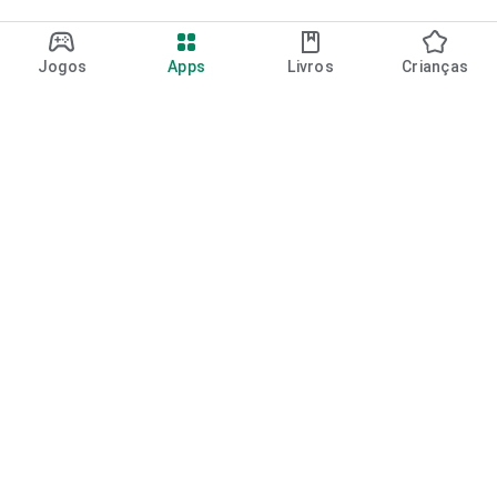
Jogos
Apps
Livros
Crianças
Google Play
Play Pass
Pontos do Play Points
Vales-presente
Resgatar
Política de reembolso
Crianças e família