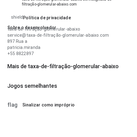
filtração-glomerular-abaixo.com
shield
Política de privacidade
Sobre o desenvolvedor
taxa-de-filtração-glomerular-abaixo
service@taxa-de-filtração-glomerular-abaixo.com
897 Rua a
patricia.miranda
+55 8822897
Mais de taxa-de-filtração-glomerular-abaixo
Jogos semelhantes
flag
Sinalizar como impróprio