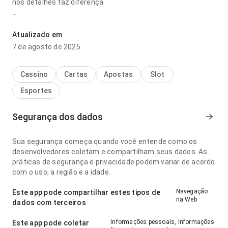
nos detalhes faz diferença.
taxa de filtração glomerular abaixo de 60 ganhar parece
fluida no ponto de velocidade de carregamento em uma tela
Atualizado em
menor; a página parece completa sem ficar pesada. Esse
7 de agosto de 2025
equilíbrio torna o app mais interessante para testar.
Cassino
Cartas
Apostas
Slot
Esportes
Segurança dos dados
Sua segurança começa quando você entende como os
desenvolvedores coletam e compartilham seus dados. As
práticas de segurança e privacidade podem variar de acordo
com o uso, a região e a idade.
Navegação
Este app pode compartilhar estes tipos de
na Web
dados com terceiros
Informações pessoais, Informações
Este app pode coletar