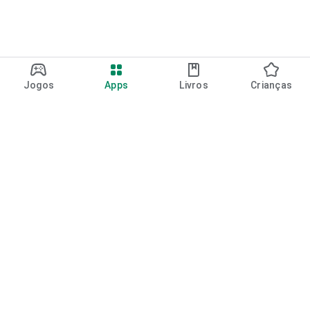
Jogos
Apps
Livros
Crianças
Google Play
Play Pass
Pontos do Play Points
Vales-presente
Resgatar
Política de reembolso