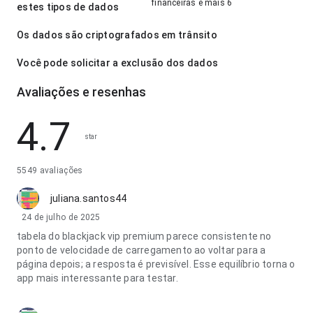
financeiras e mais 6
estes tipos de dados
Os dados são criptografados em trânsito
Você pode solicitar a exclusão dos dados
Avaliações e resenhas
4.7
star
5549 avaliações
juliana.santos44
24 de julho de 2025
tabela do blackjack vip premium parece consistente no
ponto de velocidade de carregamento ao voltar para a
página depois; a resposta é previsível. Esse equilíbrio torna o
app mais interessante para testar.