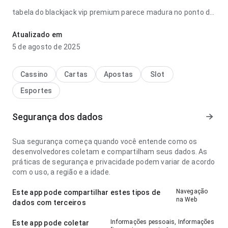
tabela do blackjack vip premium parece madura no ponto de
fluxo de navegação ao navegar por várias seções; a
resposta é previsível. Isso passa mais confiança ao usuário.
Atualizado em
5 de agosto de 2025
Cassino
Cartas
Apostas
Slot
Esportes
Segurança dos dados
Sua segurança começa quando você entende como os
desenvolvedores coletam e compartilham seus dados. As
práticas de segurança e privacidade podem variar de acordo
com o uso, a região e a idade.
Navegação
Este app pode compartilhar estes tipos de
na Web
dados com terceiros
Informações pessoais, Informações
Este app pode coletar