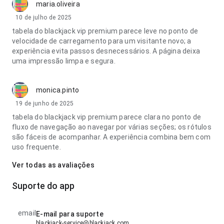
maria.oliveira
10 de julho de 2025
tabela do blackjack vip premium parece leve no ponto de
velocidade de carregamento para um visitante novo; a
experiência evita passos desnecessários. A página deixa
uma impressão limpa e segura.
monica.pinto
19 de junho de 2025
tabela do blackjack vip premium parece clara no ponto de
fluxo de navegação ao navegar por várias seções; os rótulos
são fáceis de acompanhar. A experiência combina bem com
uso frequente.
Ver todas as avaliações
Suporte do app
email
E-mail para suporte
blackjack-service@blackjack.com