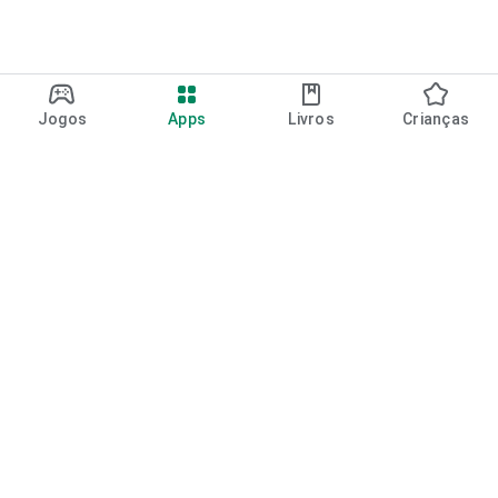
Jogos
Apps
Livros
Crianças
Google Play
Play Pass
Pontos do Play Points
Vales-presente
Resgatar
Política de reembolso