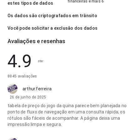
financeiras e mais 6
estes tipos de dados
Os dados são criptografados em trânsito
Você pode solicitar a exclusão dos dados
Avaliações e resenhas
4.9
star
8845 avaliações
arthur.ferreira
26 de junho de 2025
tabela de preço do jogo da quina parece bem planejada no
ponto de fluxo de navegação em uma consulta rápida; os
rótulos são fáceis de acompanhar. A página deixa uma
impressão limpa e segura.