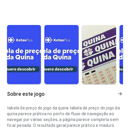
Sobre este jogo
tabela de preço do jogo da quina tabela de preço do jogo da
quina parece prática no ponto de fluxo de navegação ao
navegar por várias seções; a página parece completa sem
ficar pesada. O resultado geral parece prático e maduro.