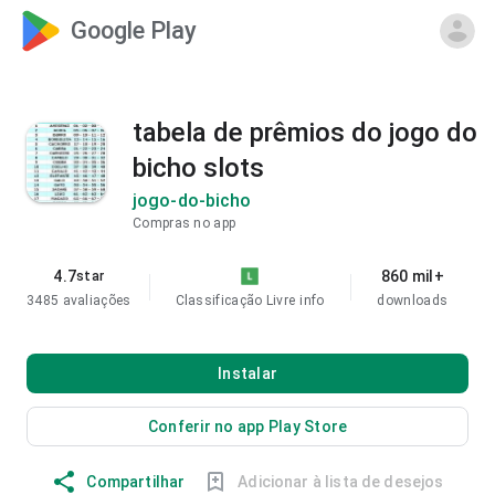
Google Play
tabela de prêmios do jogo do
bicho slots
jogo-do-bicho
Compras no app
4.7
860 mil+
star
3485 avaliações
Classificação Livre
info
downloads
Instalar
Conferir no app Play Store
Compartilhar
Adicionar à lista de desejos