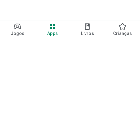
Jogos
Apps
Livros
Crianças
Google Play
Play Pass
Pontos do Play Points
Vales-presente
Resgatar
Política de reembolso