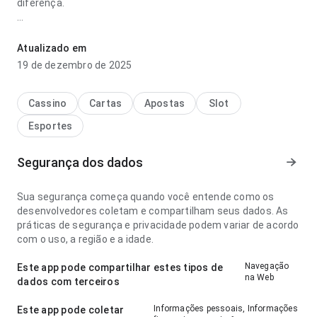
diferença.
tabela de prêmios do jogo do bicho slots parece estável no
ponto de fluxo de navegação com conexão mais lenta; as
Atualizado em
ações importantes continuam visíveis. Isso passa mais
19 de dezembro de 2025
confiança ao usuário.
Cassino
Cartas
Apostas
Slot
Esportes
Segurança dos dados
Sua segurança começa quando você entende como os
desenvolvedores coletam e compartilham seus dados. As
práticas de segurança e privacidade podem variar de acordo
com o uso, a região e a idade.
Navegação
Este app pode compartilhar estes tipos de
na Web
dados com terceiros
Informações pessoais, Informações
Este app pode coletar