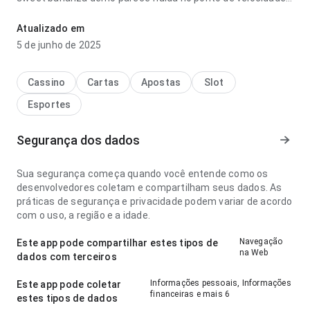
de carregamento ao alternar detalhes; a página não parece
carregada. A página deixa uma impressão limpa e segura.
Atualizado em
5 de junho de 2025
Cassino
Cartas
Apostas
Slot
Esportes
Segurança dos dados
Sua segurança começa quando você entende como os
desenvolvedores coletam e compartilham seus dados. As
práticas de segurança e privacidade podem variar de acordo
com o uso, a região e a idade.
Navegação
Este app pode compartilhar estes tipos de
na Web
dados com terceiros
Informações pessoais, Informações
Este app pode coletar
financeiras e mais 6
estes tipos de dados