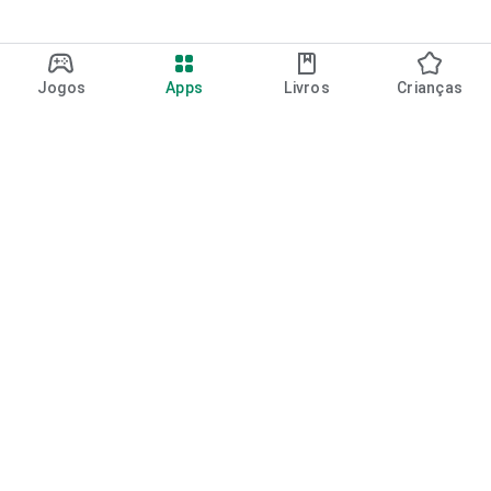
Jogos
Apps
Livros
Crianças
Google Play
Play Pass
Pontos do Play Points
Vales-presente
Resgatar
Política de reembolso