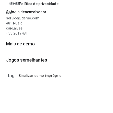
shield
Política de privacidade
Sobre o desenvolvedor
demo
service@demo.com
481 Rua q
caio.alves
+55 2619481
Mais de demo
Jogos semelhantes
flag
Sinalizar como impróprio