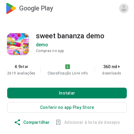
Google Play
sweet bananza demo
demo
Compras no app
4.9
360 mil+
star
2619 avaliações
Classificação Livre
info
downloads
Instalar
Conferir no app Play Store
Compartilhar
Adicionar à lista de desejos