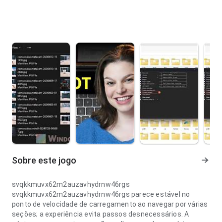
Sobre este jogo
svqkkmuvx62m2auzavhydrnw46rgs
svqkkmuvx62m2auzavhydrnw46rgs parece estável no
ponto de velocidade de carregamento ao navegar por várias
seções; a experiência evita passos desnecessários. A