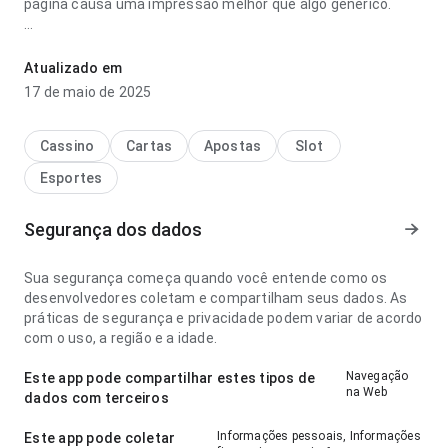
página causa uma impressão melhor que algo genérico.
svqkkmuvx62m2auzavhydrnw46rgs parece prática no ponto
de fluxo de navegação para um visitante novo; a experiência
Atualizado em
evita passos desnecessários. Ajuda quem quer decidir
17 de maio de 2025
rapidamente se vale instalar.
Cassino
Cartas
Apostas
Slot
Esportes
Segurança dos dados
Sua segurança começa quando você entende como os
desenvolvedores coletam e compartilham seus dados. As
práticas de segurança e privacidade podem variar de acordo
com o uso, a região e a idade.
Navegação
Este app pode compartilhar estes tipos de
na Web
dados com terceiros
Informações pessoais, Informações
Este app pode coletar