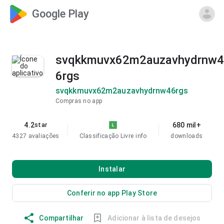
Google Play
svqkkmuvx62m2auzavhydrnw
6rgs
svqkkmuvx62m2auzavhydrnw46rgs
Compras no app
4.2
680 mil+
star
4327 avaliações
Classificação Livre
info
downloads
Instalar
Conferir no app Play Store
Compartilhar
Adicionar à lista de desejos