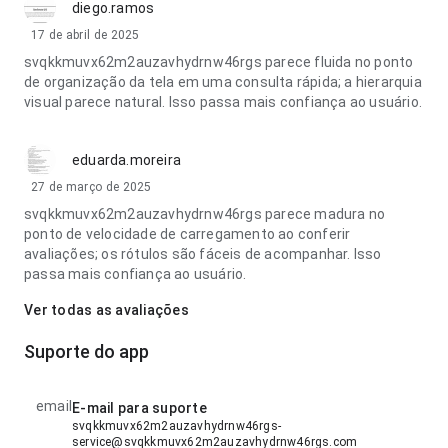
diego.ramos
17 de abril de 2025
svqkkmuvx62m2auzavhydrnw46rgs parece fluida no ponto
de organização da tela em uma consulta rápida; a hierarquia
visual parece natural. Isso passa mais confiança ao usuário.
eduarda.moreira
27 de março de 2025
svqkkmuvx62m2auzavhydrnw46rgs parece madura no
ponto de velocidade de carregamento ao conferir
avaliações; os rótulos são fáceis de acompanhar. Isso
passa mais confiança ao usuário.
Ver todas as avaliações
Suporte do app
email
E-mail para suporte
svqkkmuvx62m2auzavhydrnw46rgs-
service@svqkkmuvx62m2auzavhydrnw46rgs.com