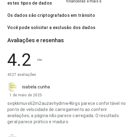
financeiras e mais 6
estes tipos de dados
Os dados são criptografados em trânsito
Você pode solicitar a exclusão dos dados
Avaliações e resenhas
4.2
star
4327 avaliações
isabela.cunha
1 de maio de 2025
svqkkmuvx62m2auzavhydrnw46rgs parece confortável no
ponto de velocidade de carregamento ao conferir
avaliações; a página não parece carregada. O resultado
geral parece prático e maduro.