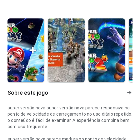
Sobre este jogo
super versão nova super versão nova parece responsiva no
ponto de velocidade de carregamento no uso diário repetido;
o conteúdo é fácil de examinar. A experiência combina bem
com uso frequente.
super versão nova parece madura no ponto de velocidade