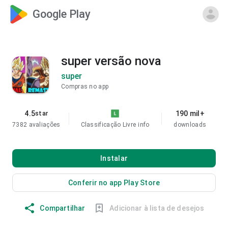
Google Play
super versão nova
super
Compras no app
4.5
190 mil+
star
7382 avaliações
Classificação Livre
info
downloads
Instalar
Conferir no app Play Store
Compartilhar
Adicionar à lista de desejos