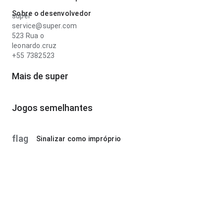
Sobre o desenvolvedor
super
service@super.com
523 Rua o
leonardo.cruz
+55 7382523
Mais de super
Jogos semelhantes
flag
Sinalizar como impróprio