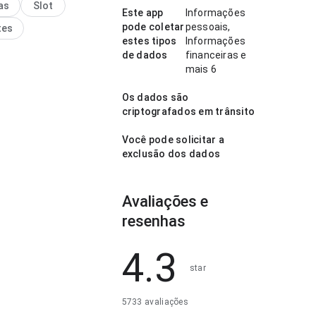
as
Slot
el. A página causa uma
Este app
Informações
o melhor que algo
pode coletar
pessoais,
tes
.
estes tipos
Informações
de dados
financeiras e
mais 6
Os dados são
criptografados em trânsito
Você pode solicitar a
exclusão dos dados
Avaliações e
resenhas
4.3
star
5733 avaliações