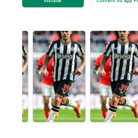
Instalar
Conferir no app P