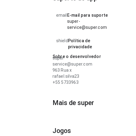
email
E-mail para suporte
super-
service@super.com
shield
Política de
privacidade
Sobre o desenvolvedor
super
service@super.com
963 Rua x
rafael.silva23
+55 5733963
Mais de super
Jogos