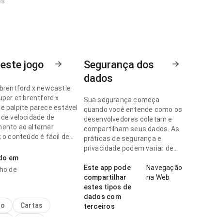
os
este jogo
Segurança dos
dados
 brentford x newcastle
uper et brentford x
Sua segurança começa
e palpite parece estável
quando você entende como os
 de velocidade de
desenvolvedores coletam e
ento ao alternar
compartilham seus dados. As
 o conteúdo é fácil de
práticas de segurança e
. A página causa uma
privacidade podem variar de
o melhor que algo
ado em
acordo com o uso, a região e a
.
idade.
Este app pode
Navegação
nho de
compartilhar
na Web
 brentford x newcastle
estes tipos de
parece confiável no ponto
dados com
 de navegação para um
no
Cartas
terceiros
 novo; a resposta é