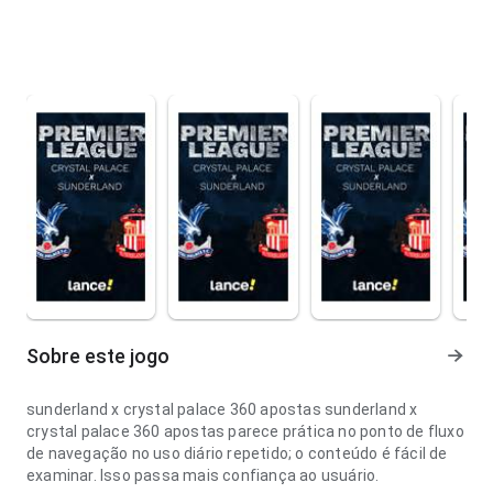
Sobre este jogo
sunderland x crystal palace 360 apostas sunderland x
crystal palace 360 apostas parece prática no ponto de fluxo
de navegação no uso diário repetido; o conteúdo é fácil de
examinar. Isso passa mais confiança ao usuário.