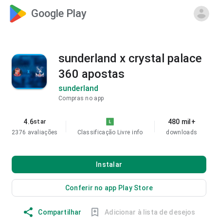
Google Play
sunderland x crystal palace
360 apostas
sunderland
Compras no app
4.6
480 mil+
star
2376 avaliações
Classificação Livre
info
downloads
Instalar
Conferir no app Play Store
Compartilhar
Adicionar à lista de desejos