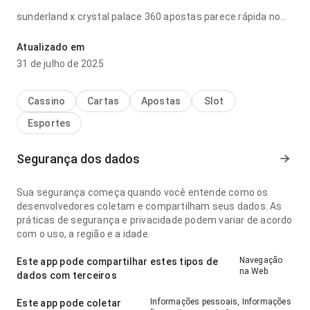
sunderland x crystal palace 360 apostas parece rápida no
ponto de fluxo de navegação com conexão mais lenta; a
página não parece carregada. A experiência combina bem
Atualizado em
com uso frequente.
31 de julho de 2025
Cassino
Cartas
Apostas
Slot
Esportes
Segurança dos dados
Sua segurança começa quando você entende como os
desenvolvedores coletam e compartilham seus dados. As
práticas de segurança e privacidade podem variar de acordo
com o uso, a região e a idade.
Navegação
Este app pode compartilhar estes tipos de
na Web
dados com terceiros
Informações pessoais, Informações
Este app pode coletar