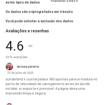
financeiras e mais 6
estes tipos de dados
Os dados são criptografados em trânsito
Você pode solicitar a exclusão dos dados
Avaliações e resenhas
4.6
star
2376 avaliações
larissa.pereira
23 de julho de 2025
sunderland x crystal palace 360 apostas parece madura no
ponto de velocidade de carregamento antes de decidir
instalar; a resposta é previsível. A página deixa uma
impressão limpa e segura.