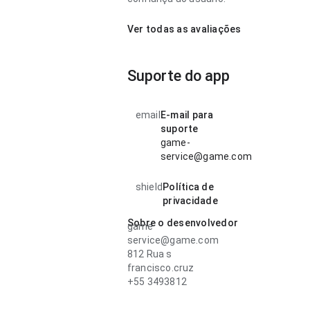
Ver todas as avaliações
Suporte do app
email
E-mail para
suporte
game-
service@game.com
shield
Política de
privacidade
Sobre o desenvolvedor
game
service@game.com
812 Rua s
francisco.cruz
+55 3493812