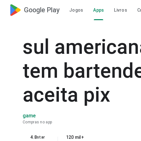
Google Play
Jogos
Apps
Livros
C
sul america
tem bartende
aceita pix
game
Compras no app
4.8
120 mil+
star