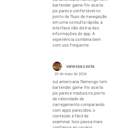
bartender game friv aceita
pix parece confortável no
ponto de fluxo de navegação
em uma consulta rápida; a
interface não distrai das
informações do app. A
experiência combina bem
com uso frequente.
vanessa.costa
20 de maio de 2026
sul americana flamengo tem
bartender game friv aceita
pix parece madura no ponto
de velocidade de
carregamento comparando
com apps parecidos; o
conteúdo é fácil de
examinar. Isso passa mais
confiança ao usuário.