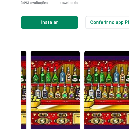
3493 avaliações
downloads
Instalar
Conferir no app P