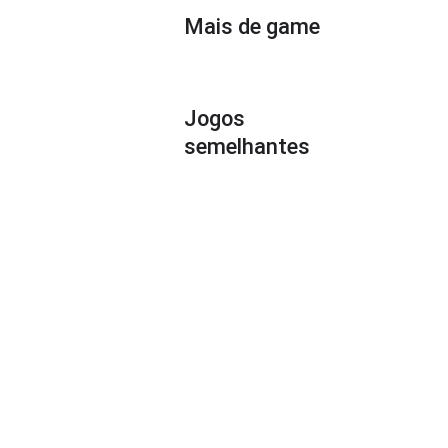
Mais de game
Jogos
semelhantes