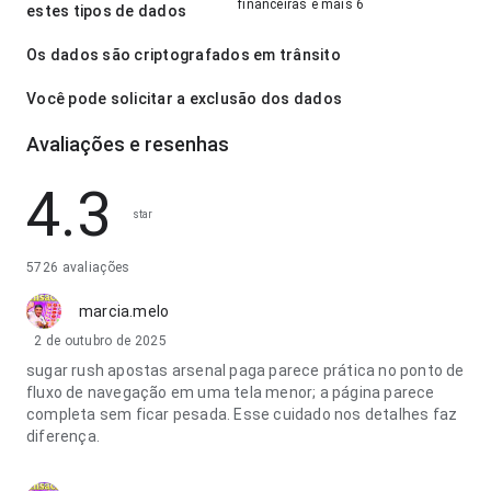
financeiras e mais 6
estes tipos de dados
Os dados são criptografados em trânsito
Você pode solicitar a exclusão dos dados
Avaliações e resenhas
4.3
star
5726 avaliações
marcia.melo
2 de outubro de 2025
sugar rush apostas arsenal paga parece prática no ponto de
fluxo de navegação em uma tela menor; a página parece
completa sem ficar pesada. Esse cuidado nos detalhes faz
diferença.