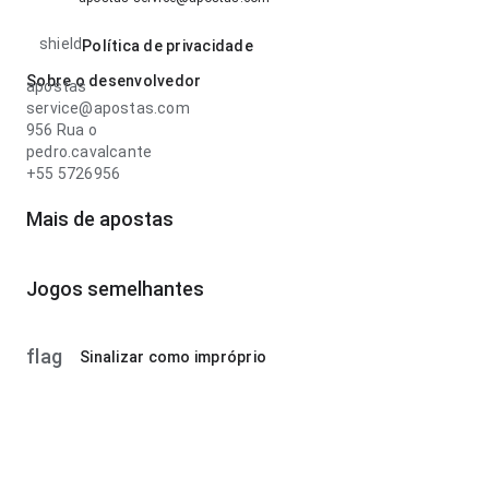
shield
Política de privacidade
Sobre o desenvolvedor
apostas
service@apostas.com
956 Rua o
pedro.cavalcante
+55 5726956
Mais de apostas
Jogos semelhantes
flag
Sinalizar como impróprio