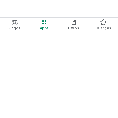
Jogos
Apps
Livros
Crianças
Google Play
Play Pass
Pontos do Play Points
Vales-presente
Resgatar
Política de reembolso