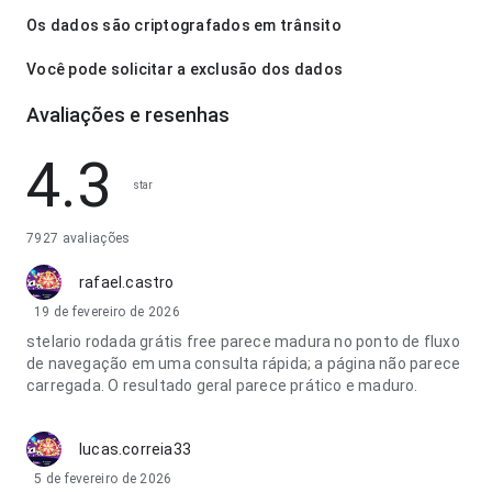
Os dados são criptografados em trânsito
Você pode solicitar a exclusão dos dados
Avaliações e resenhas
4.3
star
7927 avaliações
rafael.castro
19 de fevereiro de 2026
stelario rodada grátis free parece madura no ponto de fluxo
de navegação em uma consulta rápida; a página não parece
carregada. O resultado geral parece prático e maduro.
lucas.correia33
5 de fevereiro de 2026