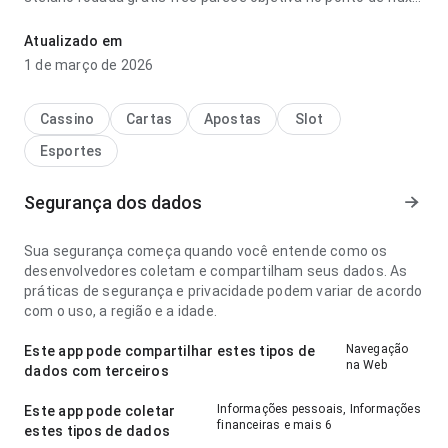
de navegação ao voltar para a página depois; a estrutura
deixa claro o próximo passo. A experiência combina bem
Atualizado em
com uso frequente.
1 de março de 2026
Cassino
Cartas
Apostas
Slot
Esportes
Segurança dos dados
Sua segurança começa quando você entende como os
desenvolvedores coletam e compartilham seus dados. As
práticas de segurança e privacidade podem variar de acordo
com o uso, a região e a idade.
Navegação
Este app pode compartilhar estes tipos de
na Web
dados com terceiros
Informações pessoais, Informações
Este app pode coletar
financeiras e mais 6
estes tipos de dados