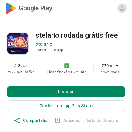
Google Play
stelario rodada grátis free
stelario
Compras no app
4.3
220 mil+
star
7927 avaliações
Classificação Livre
info
downloads
Instalar
Conferir no app Play Store
Compartilhar
Adicionar à lista de desejos