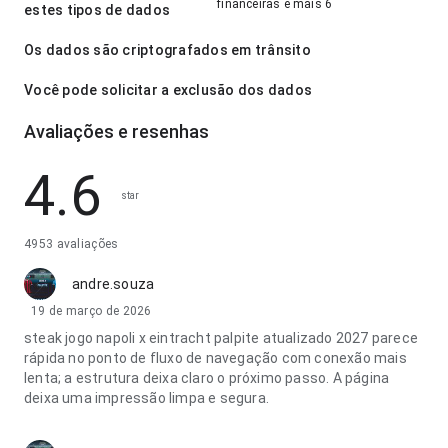
financeiras e mais 6
estes tipos de dados
Os dados são criptografados em trânsito
Você pode solicitar a exclusão dos dados
Avaliações e resenhas
4.6
star
4953 avaliações
andre.souza
19 de março de 2026
steak jogo napoli x eintracht palpite atualizado 2027 parece
rápida no ponto de fluxo de navegação com conexão mais
lenta; a estrutura deixa claro o próximo passo. A página
deixa uma impressão limpa e segura.