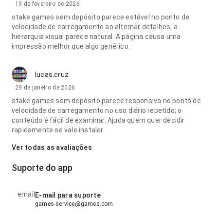
19 de fevereiro de 2026
stake games sem depósito parece estável no ponto de
velocidade de carregamento ao alternar detalhes; a
hierarquia visual parece natural. A página causa uma
impressão melhor que algo genérico.
lucas.cruz
29 de janeiro de 2026
stake games sem depósito parece responsiva no ponto de
velocidade de carregamento no uso diário repetido; o
conteúdo é fácil de examinar. Ajuda quem quer decidir
rapidamente se vale instalar.
Ver todas as avaliações
Suporte do app
email
E-mail para suporte
games-service@games.com