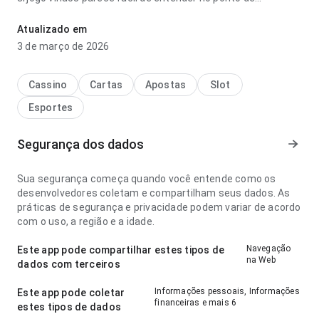
velocidade de carregamento ao voltar para a página depois;
a interface não distrai das informações do app. Ajuda quem
Atualizado em
quer decidir rapidamente se vale instalar.
3 de março de 2026
Cassino
Cartas
Apostas
Slot
Esportes
Segurança dos dados
Sua segurança começa quando você entende como os
desenvolvedores coletam e compartilham seus dados. As
práticas de segurança e privacidade podem variar de acordo
com o uso, a região e a idade.
Navegação
Este app pode compartilhar estes tipos de
na Web
dados com terceiros
Informações pessoais, Informações
Este app pode coletar
financeiras e mais 6
estes tipos de dados