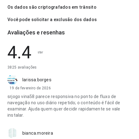
Os dados são criptografados em trânsito
Você pode solicitar a exclusão dos dados
Avaliações e resenhas
4.4
star
3825 avaliações
larissa.borges
19 de fevereiro de 2026
srjogo vina58 parece responsiva no ponto de fluxo de
navegação no uso diário repetido; o conteúdo é fácil de
examinar. Ajuda quem quer decidir rapidamente se vale
instalar.
bianca.moreira