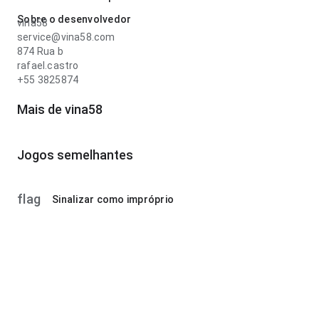
Sobre o desenvolvedor
vina58
service@vina58.com
874 Rua b
rafael.castro
+55 3825874
Mais de vina58
Jogos semelhantes
flag
Sinalizar como impróprio