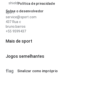
shield
Política de privacidade
Sobre o desenvolvedor
sport
service@sport.com
437 Rua c
bruno.barros
+55 9599437
Mais de sport
Jogos semelhantes
flag
Sinalizar como impróprio