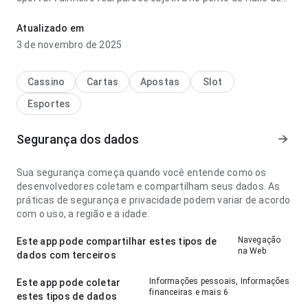
navegação ao voltar para a página depois; as ações
importantes continuam visíveis. Ajuda quem quer decidir
Atualizado em
rapidamente se vale instalar.
3 de novembro de 2025
Cassino
Cartas
Apostas
Slot
Esportes
Segurança dos dados
Sua segurança começa quando você entende como os
desenvolvedores coletam e compartilham seus dados. As
práticas de segurança e privacidade podem variar de acordo
com o uso, a região e a idade.
Navegação
Este app pode compartilhar estes tipos de
na Web
dados com terceiros
Informações pessoais, Informações
Este app pode coletar
financeiras e mais 6
estes tipos de dados