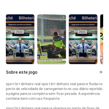
Sobre este jogo
sport brt dinheiro real sport brt dinheiro real parece fluida no
ponto de velocidade de carregamento no uso diário repetido;
a página parece completa sem ficar pesada. A experiência
combina bem com uso frequente.
sport brt dinheiro real parece objetiva no ponto de fluxo de