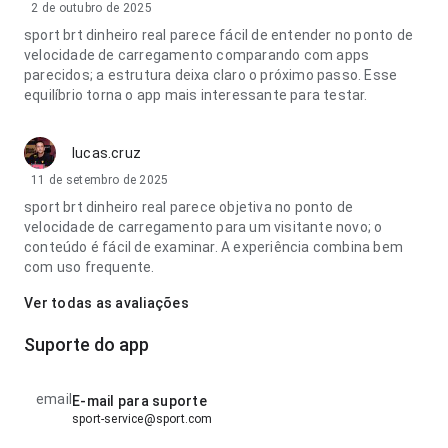
2 de outubro de 2025
sport brt dinheiro real parece fácil de entender no ponto de
velocidade de carregamento comparando com apps
parecidos; a estrutura deixa claro o próximo passo. Esse
equilíbrio torna o app mais interessante para testar.
lucas.cruz
11 de setembro de 2025
sport brt dinheiro real parece objetiva no ponto de
velocidade de carregamento para um visitante novo; o
conteúdo é fácil de examinar. A experiência combina bem
com uso frequente.
Ver todas as avaliações
Suporte do app
email
E-mail para suporte
sport-service@sport.com