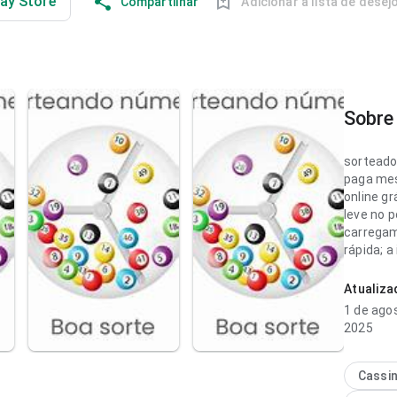
lay Store
Compartilhar
Adicionar à lista de desej
Sobre 
sorteador
paga mes
online g
leve no 
carrega
rápida; a
informaç
combina 
Atualiz
1 de ago
sorteador
2025
paga mes
ponto de
carregam
Cassi
página de