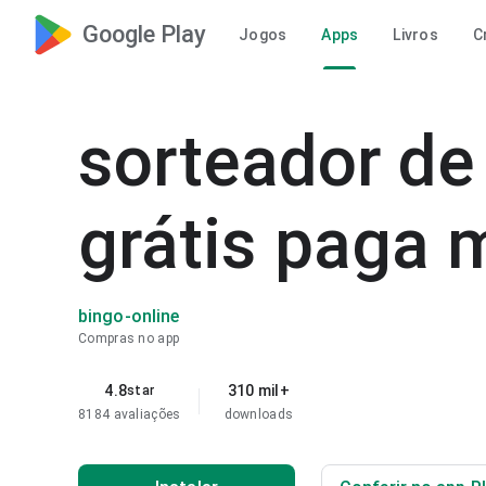
Google Play
Jogos
Apps
Livros
C
sorteador de
grátis paga
bingo-online
Compras no app
4.8
310 mil+
star
8184 avaliações
downloads