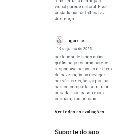
mais lenta; a hierarquia
visual parece natural. Esse
cuidado nos detalhes faz
diferença.
igor.dias
19 de junho de 2025
sorteador de bingo online
grátis paga mesmo parece
responsiva no ponto de fluxo
de navegação ao navegar
por várias seções; a página
parece completa sem ficar
pesada. Isso passa mais
confiança ao usuário.
Ver todas as avaliações
Suporte do app