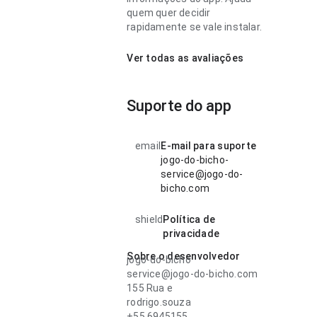
quem quer decidir
rapidamente se vale instalar.
Ver todas as avaliações
Suporte do app
email
E-mail para suporte
jogo-do-bicho-
service@jogo-do-
bicho.com
shield
Política de
privacidade
Sobre o desenvolvedor
jogo-do-bicho
service@jogo-do-bicho.com
155 Rua e
rodrigo.souza
+55 6945155