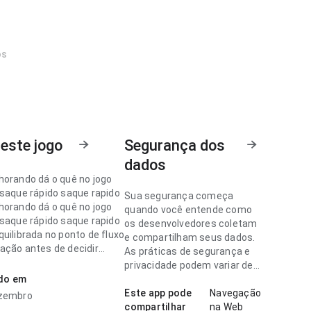
os
este jogo
Segurança dos
dados
horando dá o quê no jogo
 saque rápido saque rapido
Sua segurança começa
horando dá o quê no jogo
quando você entende como
 saque rápido saque rapido
os desenvolvedores coletam
uilibrada no ponto de fluxo
e compartilham seus dados.
ação antes de decidir
As práticas de segurança e
 a hierarquia visual parece
privacidade podem variar de
Esse equilíbrio torna o app
ado em
acordo com o uso, a região e
eressante para testar.
a idade.
Este app pode
Navegação
ezembro
compartilhar
na Web