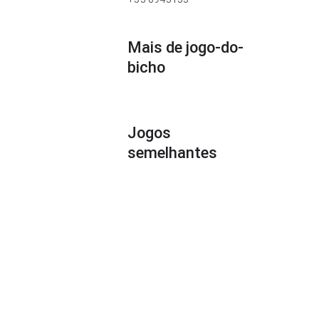
Mais de jogo-do-
bicho
Jogos
semelhantes