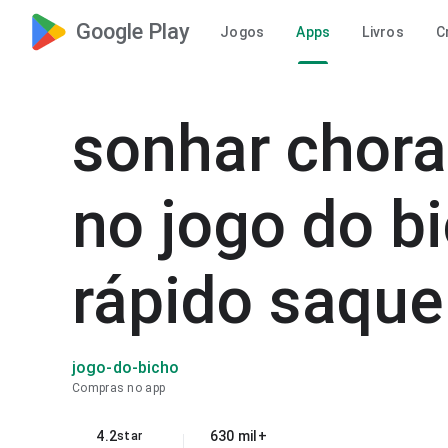
Google Play
Jogos
Apps
Livros
C
sonhar chora
no jogo do b
rápido saque
jogo-do-bicho
Compras no app
4.2
630 mil+
star