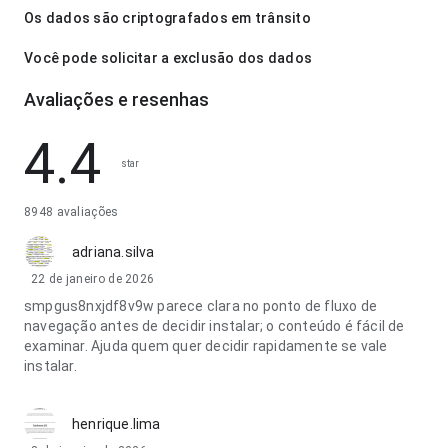
Os dados são criptografados em trânsito
Você pode solicitar a exclusão dos dados
Avaliações e resenhas
4.4
star
8948 avaliações
adriana.silva
22 de janeiro de 2026
smpgus8nxjdf8v9w parece clara no ponto de fluxo de
navegação antes de decidir instalar; o conteúdo é fácil de
examinar. Ajuda quem quer decidir rapidamente se vale
instalar.
henrique.lima