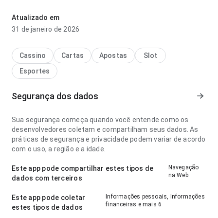
velocidade de carregamento lendo descrições longas; a
hierarquia visual parece natural. A página deixa uma
Atualizado em
impressão limpa e segura.
31 de janeiro de 2026
Cassino
Cartas
Apostas
Slot
Esportes
Segurança dos dados
Sua segurança começa quando você entende como os
desenvolvedores coletam e compartilham seus dados. As
práticas de segurança e privacidade podem variar de acordo
com o uso, a região e a idade.
Navegação
Este app pode compartilhar estes tipos de
na Web
dados com terceiros
Informações pessoais, Informações
Este app pode coletar
financeiras e mais 6
estes tipos de dados