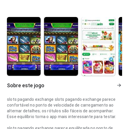
Sobre este jogo
slots pagando exchange slots pagando exchange parece
confortável no ponto de velocidade de carregamento ao
alternar detalhes; os rótulos são fáceis de acompanhar.
Esse equilíbrio torna o app mais interessante para testar.
slots pagando exchange parece equilibrada no ponto de