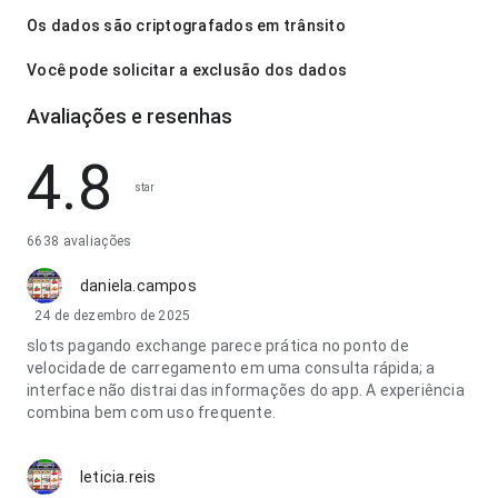
Os dados são criptografados em trânsito
Você pode solicitar a exclusão dos dados
Avaliações e resenhas
4.8
star
6638 avaliações
daniela.campos
24 de dezembro de 2025
slots pagando exchange parece prática no ponto de
velocidade de carregamento em uma consulta rápida; a
interface não distrai das informações do app. A experiência
combina bem com uso frequente.
leticia.reis