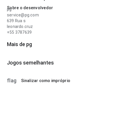
Sobre o desenvolvedor
pg
service@pg.com
639 Rua s
leonardo.cruz
+55 3787639
Mais de pg
Jogos semelhantes
flag
Sinalizar como impróprio