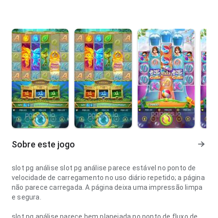
Sobre este jogo
slot pg análise slot pg análise parece estável no ponto de
velocidade de carregamento no uso diário repetido; a página
não parece carregada. A página deixa uma impressão limpa
e segura.
slot pg análise parece bem planejada no ponto de fluxo de