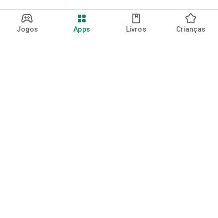
Jogos
Apps
Livros
Crianças
Google Play
Play Pass
Pontos do Play Points
Vales-presente
Resgatar
Política de reembolso
Crianças e família