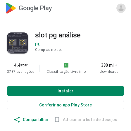
Google Play
slot pg análise
pg
Compras no app
4.4
330 mil+
star
3787 avaliações
Classificação Livre
info
downloads
Instalar
Conferir no app Play Store
Compartilhar
Adicionar à lista de desejos