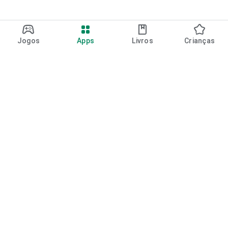
Jogos
Apps
Livros
Crianças
Google Play
Play Pass
Pontos do Play Points
Vales-presente
Resgatar
Política de reembolso