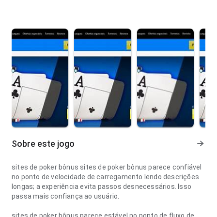
Sobre este jogo
sites de poker bônus sites de poker bônus parece confiável
no ponto de velocidade de carregamento lendo descrições
longas; a experiência evita passos desnecessários. Isso
passa mais confiança ao usuário.
sites de poker bônus parece estável no ponto de fluxo de