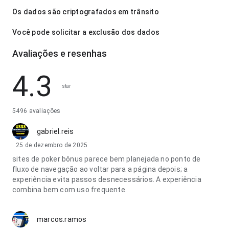
Os dados são criptografados em trânsito
Você pode solicitar a exclusão dos dados
Avaliações e resenhas
4.3
star
5496 avaliações
gabriel.reis
25 de dezembro de 2025
sites de poker bônus parece bem planejada no ponto de
fluxo de navegação ao voltar para a página depois; a
experiência evita passos desnecessários. A experiência
combina bem com uso frequente.
marcos.ramos