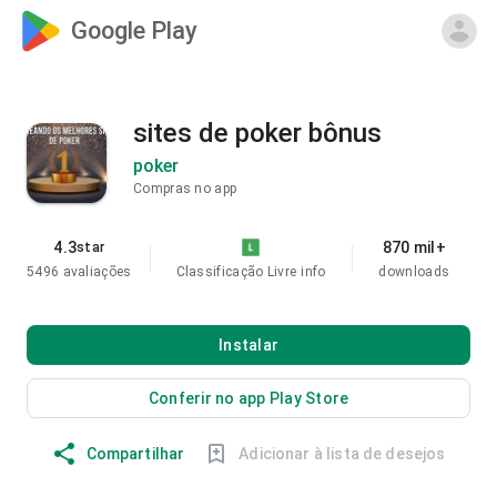
Google Play
sites de poker bônus
poker
Compras no app
4.3
870 mil+
star
5496 avaliações
Classificação Livre
info
downloads
Instalar
Conferir no app Play Store
Compartilhar
Adicionar à lista de desejos