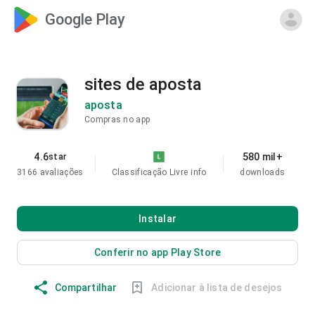
Google Play
sites de aposta
aposta
Compras no app
4.6
580 mil+
star
3166 avaliações
Classificação Livre
info
downloads
Instalar
Conferir no app Play Store
Compartilhar
Adicionar à lista de desejos