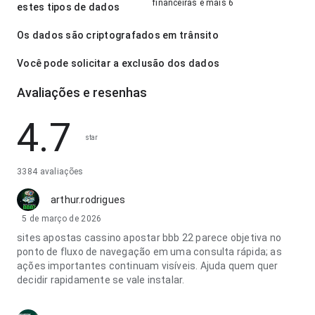
financeiras e mais 6
estes tipos de dados
Os dados são criptografados em trânsito
Você pode solicitar a exclusão dos dados
Avaliações e resenhas
4.7
star
3384 avaliações
arthur.rodrigues
5 de março de 2026
sites apostas cassino apostar bbb 22 parece objetiva no
ponto de fluxo de navegação em uma consulta rápida; as
ações importantes continuam visíveis. Ajuda quem quer
decidir rapidamente se vale instalar.