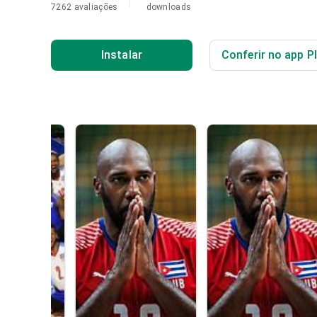
7262 avaliações
downloads
Instalar
Conferir no app P