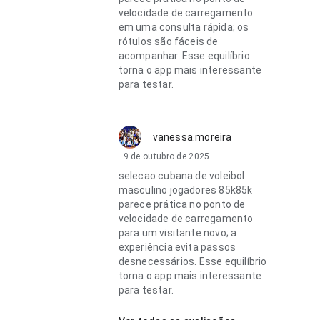
velocidade de carregamento
em uma consulta rápida; os
rótulos são fáceis de
acompanhar. Esse equilíbrio
torna o app mais interessante
para testar.
vanessa.moreira
9 de outubro de 2025
selecao cubana de voleibol
masculino jogadores 85k85k
parece prática no ponto de
velocidade de carregamento
para um visitante novo; a
experiência evita passos
desnecessários. Esse equilíbrio
torna o app mais interessante
para testar.