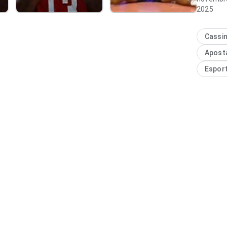
selecao 
2025
masculin
parece p
velocida
Cassi
uma cons
Apost
parece c
pesada. 
Espor
impressã