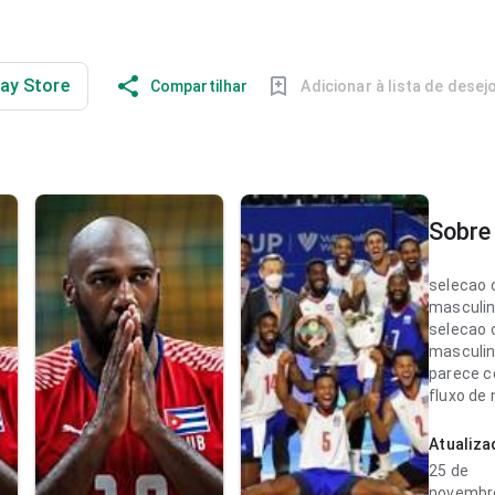
lay Store
Compartilhar
Adicionar à lista de desej
Sobre 
selecao 
masculin
selecao 
masculin
parece c
fluxo de
visitante
previsíve
Atualiz
impressã
25 de
novembr