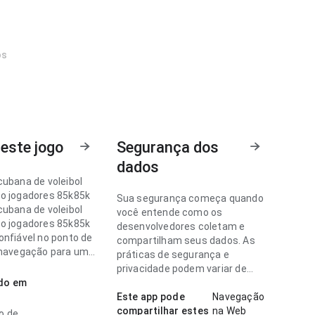
os
este jogo
Segurança dos
dados
cubana de voleibol
o jogadores 85k85k
Sua segurança começa quando
cubana de voleibol
você entende como os
o jogadores 85k85k
desenvolvedores coletam e
onfiável no ponto de
compartilham seus dados. As
 navegação para um
práticas de segurança e
 novo; a resposta é
privacidade podem variar de
l. A página deixa uma
ado em
acordo com o uso, a região e a
o limpa e segura.
idade.
Este app pode
Navegação
compartilhar estes
na Web
o de