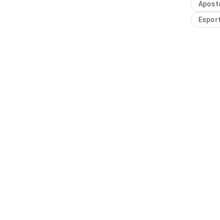
Apost
das info
resultado
Espor
maduro.