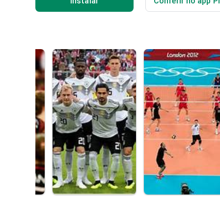
Instalar
Conferir no app P