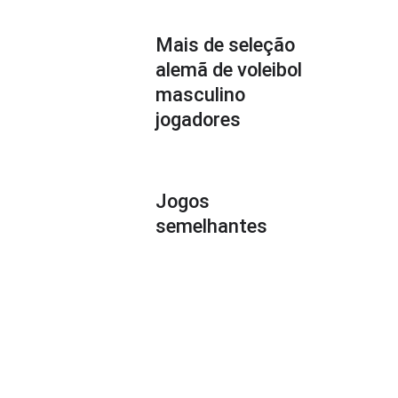
Mais de seleção
alemã de voleibol
masculino
jogadores
Jogos
semelhantes