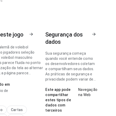
os
este jogo
Segurança dos
dados
alemã de voleibol
o jogadores seleção
Sua segurança começa
 voleibol masculino
quando você entende como
s parece fluida no ponto
os desenvolvedores coletam
zação da tela ao alternar
e compartilham seus dados.
; a página parece
As práticas de segurança e
 sem ficar pesada. Isso
privacidade podem variar de
is confiança ao usuário.
ado em
acordo com o uso, a região e a
idade.
Este app pode
Navegação
io de
alemã de voleibol
compartilhar
na Web
o jogadores parece
estes tipos de
 no ponto de fluxo de
dados com
ão comparando com apps
no
Cartas
terceiros
; a interface não distrai