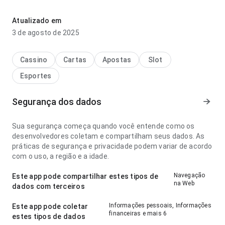
score exact jogar gratis parece objetiva no ponto de fluxo
de navegação ao voltar para a página depois; a página não
Atualizado em
parece carregada. Isso passa mais confiança ao usuário.
3 de agosto de 2025
Cassino
Cartas
Apostas
Slot
Esportes
Segurança dos dados
Sua segurança começa quando você entende como os
desenvolvedores coletam e compartilham seus dados. As
práticas de segurança e privacidade podem variar de acordo
com o uso, a região e a idade.
Navegação
Este app pode compartilhar estes tipos de
na Web
dados com terceiros
Informações pessoais, Informações
Este app pode coletar
financeiras e mais 6
estes tipos de dados