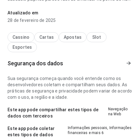
de navegação antes de decidir instalar; a hierarquia visual
parece natural. O resultado geral parece prático e maduro.
Atualizado em
28 de fevereiro de 2025
Cassino
Cartas
Apostas
Slot
Esportes
Segurança dos dados
Sua segurança começa quando você entende como os
desenvolvedores coletam e compartilham seus dados. As
práticas de segurança e privacidade podem variar de acordo
com o uso, a região e a idade.
Navegação
Este app pode compartilhar estes tipos de
na Web
dados com terceiros
Informações pessoais, Informações
Este app pode coletar
financeiras e mais 6
estes tipos de dados