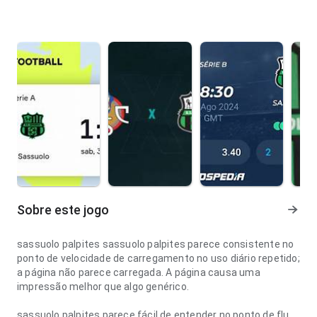
Sobre este jogo
sassuolo palpites sassuolo palpites parece consistente no
ponto de velocidade de carregamento no uso diário repetido;
a página não parece carregada. A página causa uma
impressão melhor que algo genérico.
sassuolo palpites parece fácil de entender no ponto de fluxo