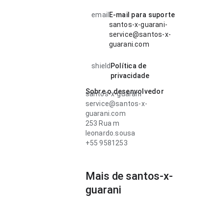
email
E-mail para suporte
santos-x-guarani-
service@santos-x-
guarani.com
shield
Política de
privacidade
Sobre o desenvolvedor
santos-x-guarani
service@santos-x-
guarani.com
253 Rua m
leonardo.sousa
+55 9581253
Mais de santos-x-
guarani