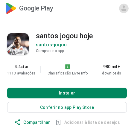
Google Play
santos jogou hoje
santos-jogou
Compras no app
4.4
980 mil+
star
1113 avaliações
Classificação Livre
info
downloads
Instalar
Conferir no app Play Store
Compartilhar
Adicionar à lista de desejos