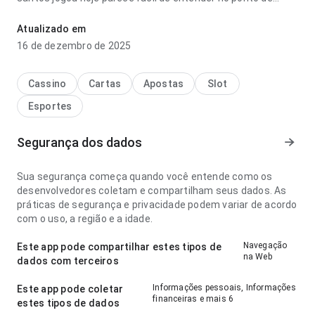
velocidade de carregamento ao navegar por várias seções;
a estrutura deixa claro o próximo passo. Esse equilíbrio
Atualizado em
torna o app mais interessante para testar.
16 de dezembro de 2025
Cassino
Cartas
Apostas
Slot
Esportes
Segurança dos dados
Sua segurança começa quando você entende como os
desenvolvedores coletam e compartilham seus dados. As
práticas de segurança e privacidade podem variar de acordo
com o uso, a região e a idade.
Navegação
Este app pode compartilhar estes tipos de
na Web
dados com terceiros
Informações pessoais, Informações
Este app pode coletar
financeiras e mais 6
estes tipos de dados