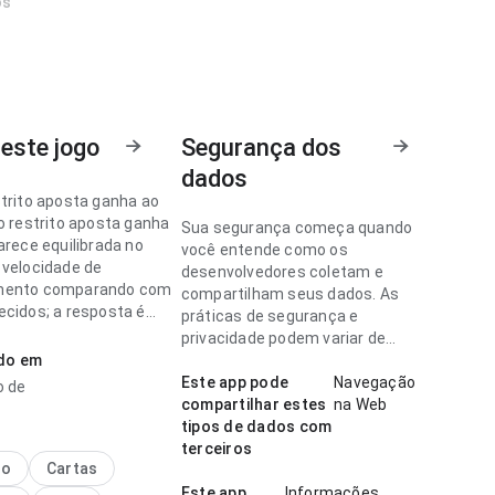
os
este jogo
Segurança dos
dados
strito aposta ganha ao
do restrito aposta ganha
Sua segurança começa quando
arece equilibrada no
você entende como os
 velocidade de
desenvolvedores coletam e
mento comparando com
compartilham seus dados. As
ecidos; a resposta é
práticas de segurança e
l. A página deixa uma
privacidade podem variar de
o limpa e segura.
ado em
acordo com o uso, a região e a
idade.
Este app pode
Navegação
o de
strito aposta ganha ao
compartilhar estes
na Web
ece bem planejada no
tipos de dados com
 velocidade de
terceiros
ento ao navegar por
no
Cartas
ções; a experiência evita
Este app
Informações