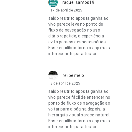
raquel.santos19
17 de abril de 2025
saldo restrito aposta ganha ao
vivo parece leve no ponto de
fluxo de navegação no uso
diário repetido; a experiência
evita passos desnecessários.
Esse equilíbrio torna o app mais
interessante para testar.
felipe.melo
3 de abril de 2025
saldo restrito aposta ganha ao
vivo parece fácil de entender no
ponto de fluxo de navegação ao
voltar para a página depois; a
hierarquia visual parece natural.
Esse equilíbrio torna o app mais
interessante para testar.