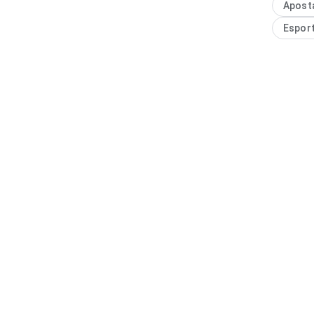
Apost
passos d
resultado
Espor
maduro.