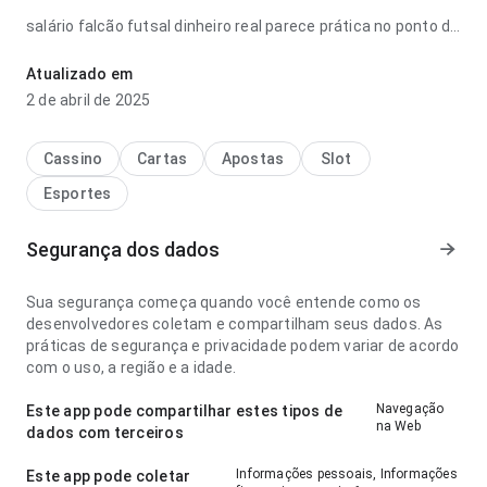
salário falcão futsal dinheiro real parece prática no ponto de
velocidade de carregamento ao conferir avaliações; a
estrutura deixa claro o próximo passo. A experiência
Atualizado em
combina bem com uso frequente.
2 de abril de 2025
Cassino
Cartas
Apostas
Slot
Esportes
Segurança dos dados
Sua segurança começa quando você entende como os
desenvolvedores coletam e compartilham seus dados. As
práticas de segurança e privacidade podem variar de acordo
com o uso, a região e a idade.
Navegação
Este app pode compartilhar estes tipos de
na Web
dados com terceiros
Informações pessoais, Informações
Este app pode coletar