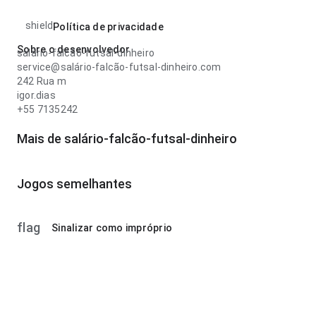
shield
Política de privacidade
Sobre o desenvolvedor
salário-falcão-futsal-dinheiro
service@salário-falcão-futsal-dinheiro.com
242 Rua m
igor.dias
+55 7135242
Mais de salário-falcão-futsal-dinheiro
Jogos semelhantes
flag
Sinalizar como impróprio