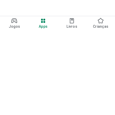
Jogos
Apps
Livros
Crianças
Google Play
Play Pass
Pontos do Play Points
Vales-presente
Resgatar
Política de reembolso