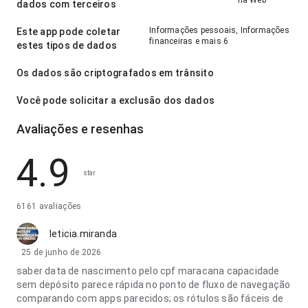
na Web
dados com terceiros
Informações pessoais, Informações
Este app pode coletar
financeiras e mais 6
estes tipos de dados
Os dados são criptografados em trânsito
Você pode solicitar a exclusão dos dados
Avaliações e resenhas
4.9
star
6161 avaliações
leticia.miranda
25 de junho de 2026
saber data de nascimento pelo cpf maracana capacidade
sem depósito parece rápida no ponto de fluxo de navegação
comparando com apps parecidos; os rótulos são fáceis de