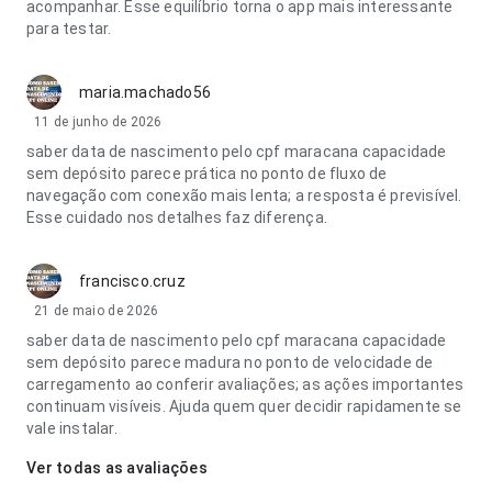
acompanhar. Esse equilíbrio torna o app mais interessante
para testar.
maria.machado56
11 de junho de 2026
saber data de nascimento pelo cpf maracana capacidade
sem depósito parece prática no ponto de fluxo de
navegação com conexão mais lenta; a resposta é previsível.
Esse cuidado nos detalhes faz diferença.
francisco.cruz
21 de maio de 2026
saber data de nascimento pelo cpf maracana capacidade
sem depósito parece madura no ponto de velocidade de
carregamento ao conferir avaliações; as ações importantes
continuam visíveis. Ajuda quem quer decidir rapidamente se
vale instalar.
Ver todas as avaliações