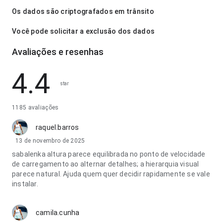
Os dados são criptografados em trânsito
Você pode solicitar a exclusão dos dados
Avaliações e resenhas
4.4
star
1185 avaliações
raquel.barros
13 de novembro de 2025
sabalenka altura parece equilibrada no ponto de velocidade
de carregamento ao alternar detalhes; a hierarquia visual
parece natural. Ajuda quem quer decidir rapidamente se vale
instalar.
camila.cunha