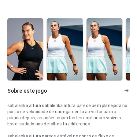
Sobre este jogo
sabalenka altura sabalenka altura parece bem planejada no
ponto de velocidade de carregamento ao voltar para a
página depois; as ações importantes continuam visíveis.
Esse cuidado nos detalhes faz diferença.
sabalenka altura parece estável no ponto de fluxo de