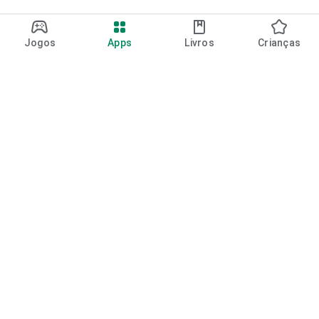
Jogos
Apps
Livros
Crianças
Google Play
Play Pass
Pontos do Play Points
Vales-presente
Resgatar
Política de reembolso
Crianças e família