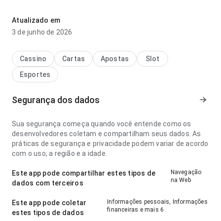
sabalenka altura e peso parece rápida no ponto de
velocidade de carregamento comparando com apps
Atualizado em
parecidos; a hierarquia visual parece natural. A página deixa
3 de junho de 2026
uma impressão limpa e segura.
Cassino
Cartas
Apostas
Slot
Esportes
Segurança dos dados
Sua segurança começa quando você entende como os
desenvolvedores coletam e compartilham seus dados. As
práticas de segurança e privacidade podem variar de acordo
com o uso, a região e a idade.
Navegação
Este app pode compartilhar estes tipos de
na Web
dados com terceiros
Informações pessoais, Informações
Este app pode coletar
financeiras e mais 6
estes tipos de dados