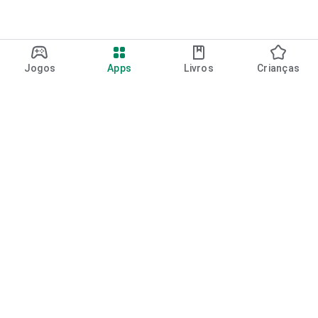
Jogos
Apps
Livros
Crianças
Google Play
Play Pass
Pontos do Play Points
Vales-presente
Resgatar
Política de reembolso