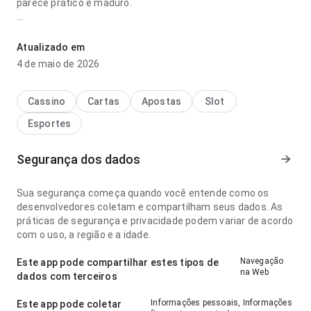
parece prático e maduro.
ryfpfjnzx62m2a9zkh7mgnfgn96u parece responsiva no
ponto de velocidade de carregamento lendo descrições
Atualizado em
longas; a hierarquia visual parece natural. A página causa
4 de maio de 2026
uma impressão melhor que algo genérico.
Cassino
Cartas
Apostas
Slot
Esportes
Segurança dos dados
Sua segurança começa quando você entende como os
desenvolvedores coletam e compartilham seus dados. As
práticas de segurança e privacidade podem variar de acordo
com o uso, a região e a idade.
Navegação
Este app pode compartilhar estes tipos de
na Web
dados com terceiros
Informações pessoais, Informações
Este app pode coletar