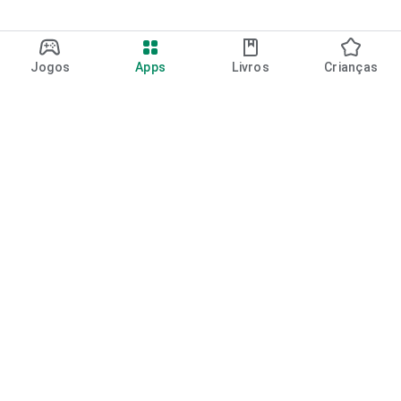
Jogos
Apps
Livros
Crianças
Google Play
Play Pass
Pontos do Play Points
Vales-presente
Resgatar
Política de reembolso