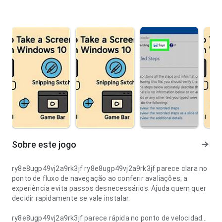
Sobre este jogo
ry8e8ugp49vj2a9rk3jf ry8e8ugp49vj2a9rk3jf parece clara no
ponto de fluxo de navegação ao conferir avaliações; a
experiência evita passos desnecessários. Ajuda quem quer
decidir rapidamente se vale instalar.
ry8e8ugp49vj2a9rk3jf parece rápida no ponto de velocidade