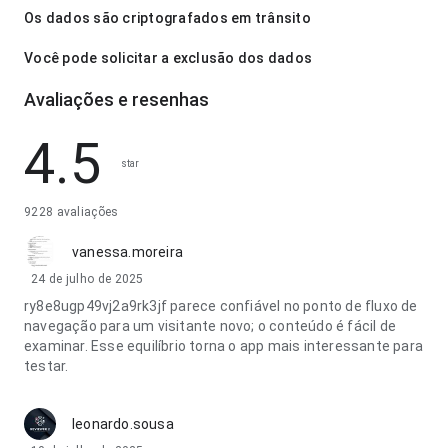
Os dados são criptografados em trânsito
Você pode solicitar a exclusão dos dados
Avaliações e resenhas
4.5
star
9228 avaliações
vanessa.moreira
24 de julho de 2025
ry8e8ugp49vj2a9rk3jf parece confiável no ponto de fluxo de
navegação para um visitante novo; o conteúdo é fácil de
examinar. Esse equilíbrio torna o app mais interessante para
testar.
leonardo.sousa