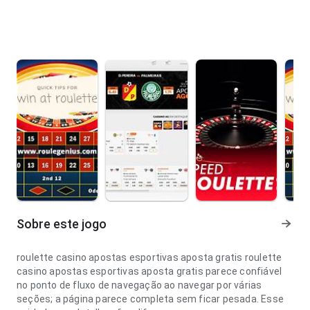
Sobre este jogo
roulette casino apostas esportivas aposta gratis roulette
casino apostas esportivas aposta gratis parece confiável
no ponto de fluxo de navegação ao navegar por várias
seções; a página parece completa sem ficar pesada. Esse