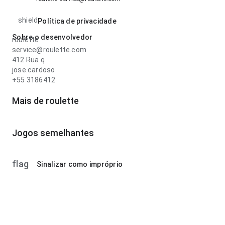
shield
Política de privacidade
Sobre o desenvolvedor
roulette
service@roulette.com
412 Rua q
jose.cardoso
+55 3186412
Mais de roulette
Jogos semelhantes
flag
Sinalizar como impróprio