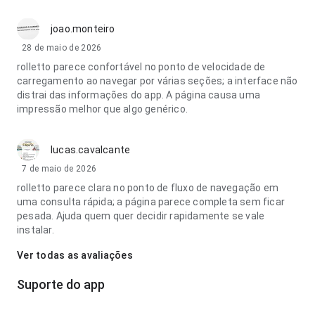
joao.monteiro
28 de maio de 2026
rolletto parece confortável no ponto de velocidade de
carregamento ao navegar por várias seções; a interface não
distrai das informações do app. A página causa uma
impressão melhor que algo genérico.
lucas.cavalcante
7 de maio de 2026
rolletto parece clara no ponto de fluxo de navegação em
uma consulta rápida; a página parece completa sem ficar
pesada. Ajuda quem quer decidir rapidamente se vale
instalar.
Ver todas as avaliações
Suporte do app