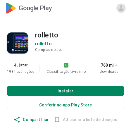
Google Play
rolletto
rolletto
Compras no app
4.1
760 mil+
star
1934 avaliações
Classificação Livre
info
downloads
Instalar
Conferir no app Play Store
Compartilhar
Adicionar à lista de desejos