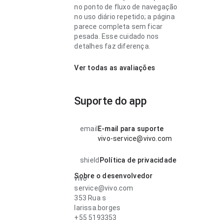
no ponto de fluxo de navegação
no uso diário repetido; a página
parece completa sem ficar
pesada. Esse cuidado nos
detalhes faz diferença.
Ver todas as avaliações
Suporte do app
email
E-mail para suporte
vivo-service@vivo.com
shield
Política de privacidade
Sobre o desenvolvedor
vivo
service@vivo.com
353 Rua s
larissa.borges
+55 5193353