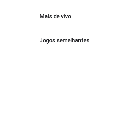
Mais de vivo
Jogos semelhantes