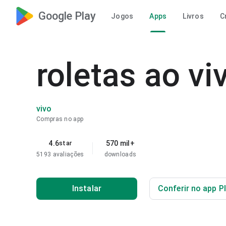
Google Play
Jogos
Apps
Livros
C
roletas ao vi
vivo
Compras no app
4.6
570 mil+
star
5193 avaliações
downloads
Instalar
Conferir no app P