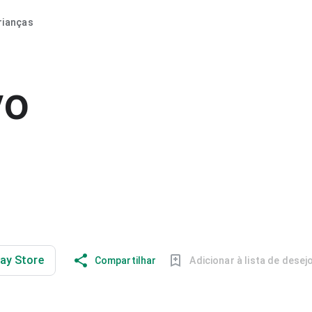
rianças
vo
lay Store
Compartilhar
Adicionar à lista de desej