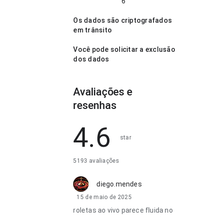
6
Os dados são criptografados
em trânsito
Você pode solicitar a exclusão
dos dados
Avaliações e
resenhas
4.6
star
5193 avaliações
diego.mendes
15 de maio de 2025
roletas ao vivo parece fluida no