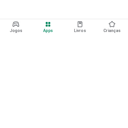
Jogos
Apps
Livros
Crianças
Google Play
Play Pass
Pontos do Play Points
Vales-presente
Resgatar
Política de reembolso