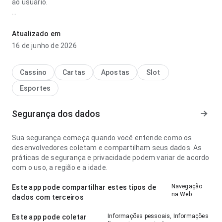
ao usuário.
roleta playtech espanyol x leganés palpite parece fluida no
ponto de fluxo de navegação comparando com apps
Atualizado em
parecidos; a estrutura deixa claro o próximo passo. A página
16 de junho de 2026
deixa uma impressão limpa e segura.
Cassino
Cartas
Apostas
Slot
Esportes
Segurança dos dados
Sua segurança começa quando você entende como os
desenvolvedores coletam e compartilham seus dados. As
práticas de segurança e privacidade podem variar de acordo
com o uso, a região e a idade.
Navegação
Este app pode compartilhar estes tipos de
na Web
dados com terceiros
Informações pessoais, Informações
Este app pode coletar