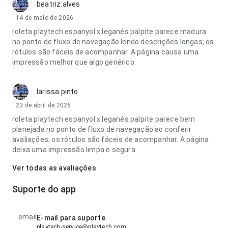
beatriz.alves
14 de maio de 2026
roleta playtech espanyol x leganés palpite parece madura
no ponto de fluxo de navegação lendo descrições longas; os
rótulos são fáceis de acompanhar. A página causa uma
impressão melhor que algo genérico.
larissa.pinto
23 de abril de 2026
roleta playtech espanyol x leganés palpite parece bem
planejada no ponto de fluxo de navegação ao conferir
avaliações; os rótulos são fáceis de acompanhar. A página
deixa uma impressão limpa e segura.
Ver todas as avaliações
Suporte do app
email
E-mail para suporte
playtech-service@playtech.com