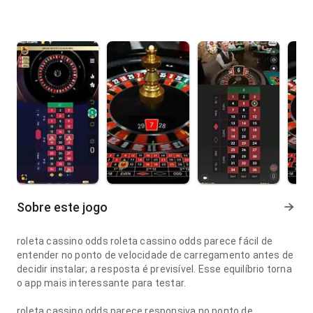
Sobre este jogo
roleta cassino odds roleta cassino odds parece fácil de
entender no ponto de velocidade de carregamento antes de
decidir instalar; a resposta é previsível. Esse equilíbrio torna
o app mais interessante para testar.
roleta cassino odds parece responsiva no ponto de