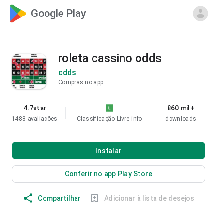
Google Play
roleta cassino odds
odds
Compras no app
4.7
860 mil+
star
1488 avaliações
Classificação Livre
info
downloads
Instalar
Conferir no app Play Store
Compartilhar
Adicionar à lista de desejos