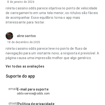
8 de janeiro de 2026
roleta cassino odds parece objetiva no ponto de velocidade
de carregamento em uma tela menor; os rótulos são fáceis
de acompanhar. Esse equilíbrio torna o app mais
interessante para testar.
aline.santos
18 de dezembro de 2025
roleta cassino odds parece leve no ponto de fluxo de
navegação para um visitante novo; a resposta é previsível. A
página causa uma impressão melhor que algo genérico.
Ver todas as avaliações
Suporte do app
email
E-mail para suporte
odds-service@odds.com
shield
Política de privacidade