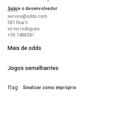
Sobre o desenvolvedor
odds
service@odds.com
581 Rua h
victor.rodrigues
+55 1488581
Mais de odds
Jogos semelhantes
flag
Sinalizar como impróprio