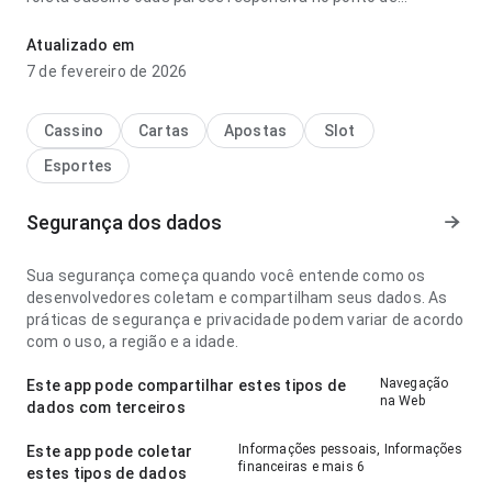
velocidade de carregamento ao conferir avaliações; a
página não parece carregada. A página deixa uma
Atualizado em
impressão limpa e segura.
7 de fevereiro de 2026
Cassino
Cartas
Apostas
Slot
Esportes
Segurança dos dados
Sua segurança começa quando você entende como os
desenvolvedores coletam e compartilham seus dados. As
práticas de segurança e privacidade podem variar de acordo
com o uso, a região e a idade.
Navegação
Este app pode compartilhar estes tipos de
na Web
dados com terceiros
Informações pessoais, Informações
Este app pode coletar
financeiras e mais 6
estes tipos de dados