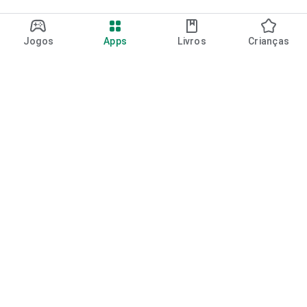
Jogos
Apps
Livros
Crianças
Google Play
Play Pass
Pontos do Play Points
Vales-presente
Resgatar
Política de reembolso
Crianças e família