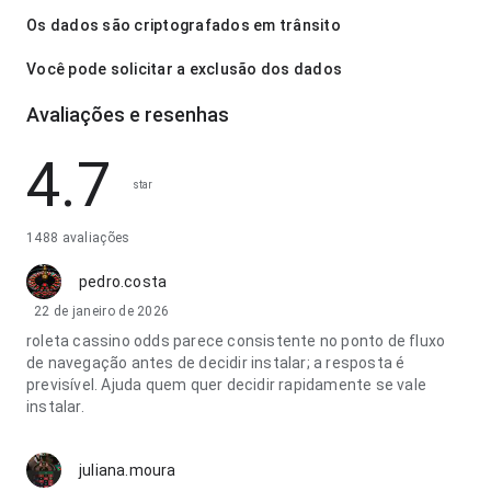
Os dados são criptografados em trânsito
Você pode solicitar a exclusão dos dados
Avaliações e resenhas
4.7
star
1488 avaliações
pedro.costa
22 de janeiro de 2026
roleta cassino odds parece consistente no ponto de fluxo
de navegação antes de decidir instalar; a resposta é
previsível. Ajuda quem quer decidir rapidamente se vale
instalar.
juliana.moura