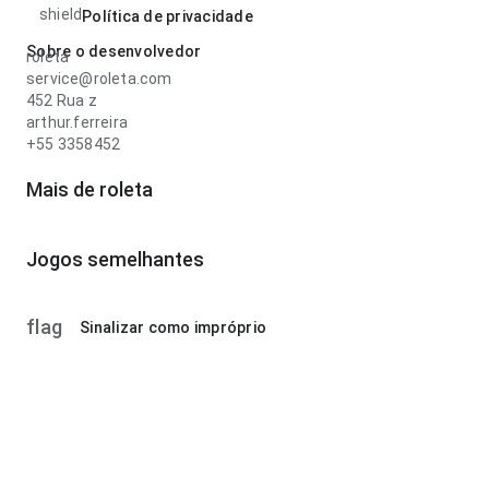
shield
Política de privacidade
Sobre o desenvolvedor
roleta
service@roleta.com
452 Rua z
arthur.ferreira
+55 3358452
Mais de roleta
Jogos semelhantes
flag
Sinalizar como impróprio